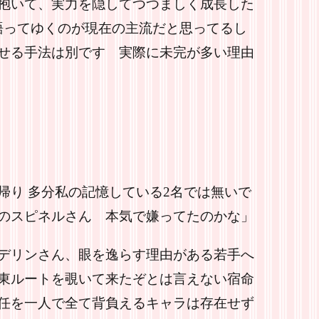
抱いて、実力を隠してつつましく成長した
を語ってゆくのが現在の主流だと思ってるし
せる手法は別です 実際に未完が多い理由
帰り 多分私の記憶している2名では無いで
のスピネルさん 本気で嫌ってたのかな」
デリンさん、眼を逸らす理由がある若手へ
東ルートを覗いて来たぞとは言えない宿命
任を一人で全て背負えるキャラは存在せず