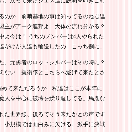
も、戻って来たジェス達に説明を叩きこむ
るのか 前哨基地の事は知ってるのね君達
盟主がアーク連邦よ 大体の流れ分かる？
中よ今は！ うちのメンバーは4人やられた
達がけが人達も輸送したの こっち側に」
た、元勇者のロットシルバーはその時に？
えない 親衛隊とこちらへ逃げて来たとさ
掴めて来ただろうか 私達はここが本陣に
魔人を中心に破壊を繰り返してる」馬鹿な
れた世界線、後ろでそう来たかとの声です
 小規模では面白みに欠ける、派手に決戦