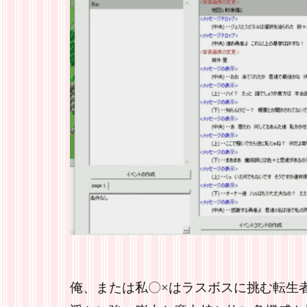
俺、または私〇×はラスボスに挑む転生