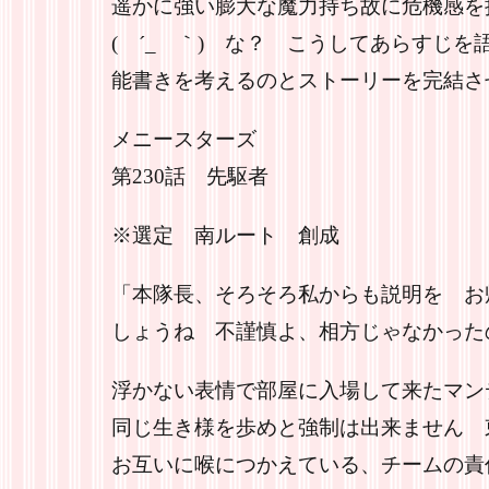
遥かに強い膨大な魔力持ち故に危機感を
( ´_ゝ｀) な？ こうしてあらすじ
能書きを考えるのとストーリーを完結さ
メニースターズ
第230話 先駆者
※選定 南ルート 創成
「本隊長、そろそろ私からも説明を お
しょうね 不謹慎よ、相方じゃなかった
浮かない表情で部屋に入場して来たマン
同じ生き様を歩めと強制は出来ません 
お互いに喉につかえている、チームの責