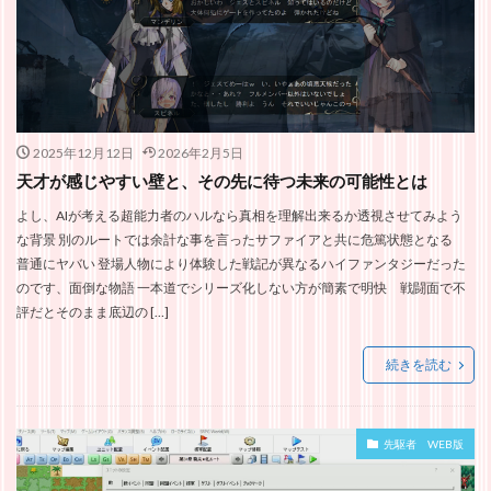
2025年12月12日
2026年2月5日
天才が感じやすい壁と、その先に待つ未来の可能性とは
よし、AIが考える超能力者のハルなら真相を理解出来るか透視させてみよう
な背景 別のルートでは余計な事を言ったサファイアと共に危篤状態となる
普通にヤバい 登場人物により体験した戦記が異なるハイファンタジーだった
のです、面倒な物語 一本道でシリーズ化しない方が簡素で明快 戦闘面で不
評だとそのまま底辺の […]
続きを読む
先駆者 WEB版