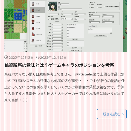
2025年12月5日
2025年12月12日
跳梁跋扈の意味とは？ゲームキャラのポジションを考察
余程バズらない限りは続編を考えてません、SRPGstudio製で上回る作品は無
いので 戦闘システムの評価なら他者の方が優秀・・・ですが 肝心の物語が仕
上がってない どの個所を厚くしていくのかは制作側の采配次第なので、予算
と人員で変わる部分 つまり同人と大手メーカーではやれる事に隔たりが出て
来て当然！ […]
続きを読む