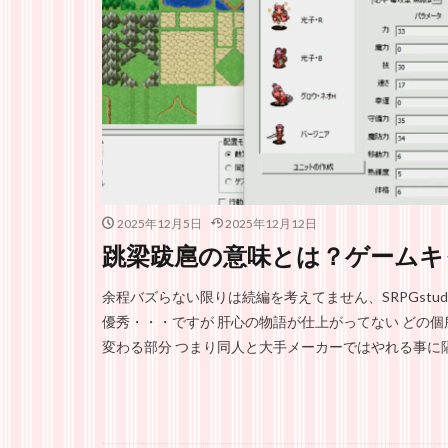
2025年12月5日
2025年12月12日
跳梁跋扈の意味とは？ゲームキ
余程バズらない限りは続編を考えてません、SRPGstu
優秀・・・ですが 肝心の物語が仕上がってない どの
変わる部分 つまり同人と大手メーカーではやれる事に隔