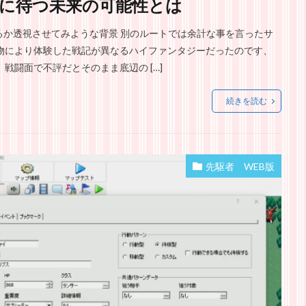
に待つ未来の可能性とは
るか透視させてみような背景 別のルートでは余計な事を言ったサ
物により体験した戦記が異なるハイファンタジーだったのです、
戦闘面で不評だとそのまま底辺の […]
続きを読む
先駆者 WEB版