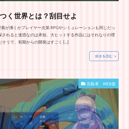
つく世界とは？刮目せよ
着が沸くかプレイヤー次第 RPGやシミュレーションも同じだっ
探されると迷惑なのは承知、大ヒットする作品にはそれなりの理
そうで、初期からの開発はすごく […]
続きを読む
先駆者 WEB版