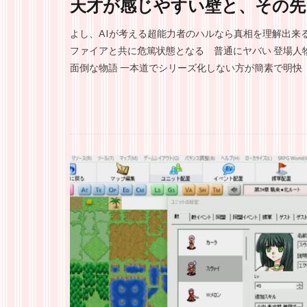
天才が感じやすい壁と、その先
よし、AIが考える超能力者のハルなら真相を理解出来
ファイアと共に危篤状態となる 普通にヤバい 登場人
面倒な物語 一本道でシリーズ化しない方が簡素で明快 