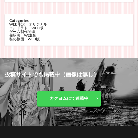
Categories
WEB小説 オリジナル
エルドラド WEB版
ゲーム制作関連
先駆者 WEB版
私の旅団 WEB版
投稿サイトでも掲載中（画像は無し）
カクヨムにて連載中