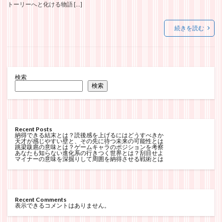
トーリーへと化ける物語 […]
続きを読む
検索
検索
Recent Posts
納得できる結末とは？読後感を上げるにはどうすべきか
天才が感じやすい壁と、その先に待つ未来の可能性とは
跳梁跋扈の意味とは？ゲームキャラのポジションを考察
あなたも知らない進化系の行きつく世界とは？刮目せよ
マイナーの意味を深掘りして周囲を納得させる戦術とは
Recent Comments
表示できるコメントはありません。