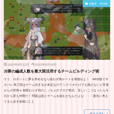
先駆者 WEB版
2025年9月12日
2025年9月19日
分隊の編成人数を最大限活用するチームビルディング術
そう、ロボットに夢を求めるなら迷わず南ルートを堪能せよ！ WEB版でネ
タバレ 第三部はゲーム化するか未定なので シナリオだけでも残さないと常連
からの苦情ｗ 相変わらず何のこっちゃのブログ形式、宜しい こうなったら今
日から君も仲間だ！ 問題は誰とチームを組むかなんだよな・・・適当に考え
てると必ず改稿に […]
続きを読む