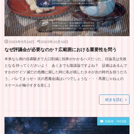
2025年9月26日
2025年10月10日
なぜ評議会が必要なのか？広範囲における重要性を問う
本来なら例の自粛騒ぎで人口削減に拍車がかかるハズだった、目論見は失敗
となる 待ってくださいよ！ あくまでも陰謀論ですよね？ 証拠はあるんで
すかのゲイツ 滅亡の危機に瀕した時に私が残したタネが次の時代を担うだろ
う、バレてまっせ～ 次の悪魔会議はいつでしょうな・・・馬鹿じゃねぇの
スケールが極小すぎる老 […]
続きを読む
先駆者 WEB版