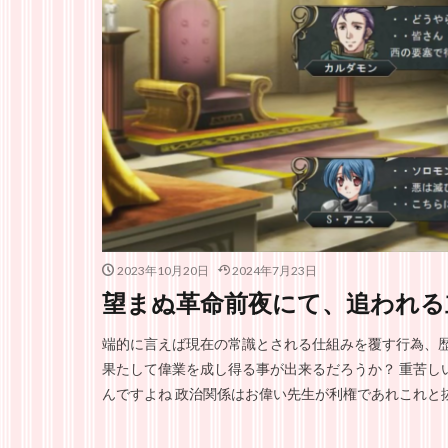
2023年10月20日
2024年7月23日
望まぬ革命前夜にて、追われる
端的に言えば現在の常識とされる仕組みを覆す行為、
果たして偉業を成し得る事が出来るだろうか？ 重苦し
んですよね 政治関係はお偉い先生が利権であれこれと抜