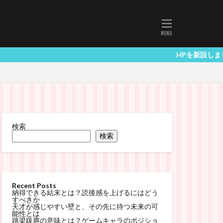
HPを新設しました twitterでも情報
検索
検索
Recent Posts
納得できる結末とは？読後感を上げるにはどう
すべきか
天才が感じやすい壁と、その先に待つ未来の可
能性とは
跳梁跋扈の意味とは？ゲームキャラのポジショ