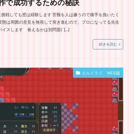
作で成功するための秘訣
挑戦しても壁は経験します 苦難を人は嫌うので痛手を負いたく
変態は周囲の意見を無視して突き進むので、プロになってる先生
スします 食えるかは別問題(´ […]
続きを読む
エルドラド WEB版