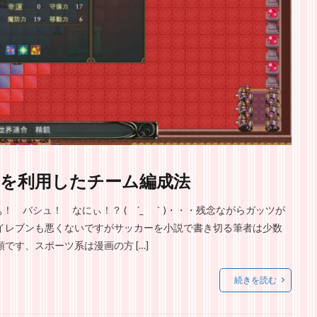
を利用したチーム編成法
 バシュ！ なにぃ！？ ( ´_ゝ｀)・・・残念ながらガッツが
イレブンも悪くないですがサッカーを小説で書き切る筆者は少数
です、スポーツ系は漫画の方 […]
続きを読む