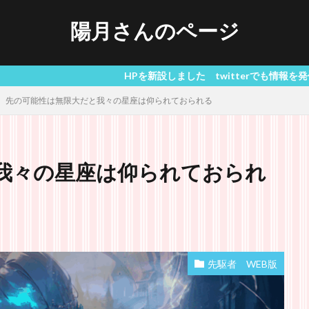
陽月さんのページ
HPを新設しました twitterでも情報を発信しています 推
先の可能性は無限大だと我々の星座は仰られておられる
我々の星座は仰られておられ
先駆者 WEB版