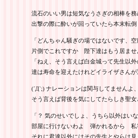
流石のいい男は短気なうさぎの相棒を務
出撃の際に酔いが回っていたら本末転倒
「どんちゃん騒ぎの場ではないです、空
片側でこれですか 陛下達はもう居ませ
「ねえ、そう言えば白金城って先生以外
達は寿命を迎えたけれどイライザさんが
(´Д`;) ナレーションは関与してませ
そう言えば背後を気にしてたらしき聖女
「？ 気のせいでしょ、うちら以外はい
部屋に行けないわよ 弾かれるから 私
それに君達以外にはその先生とやらは見