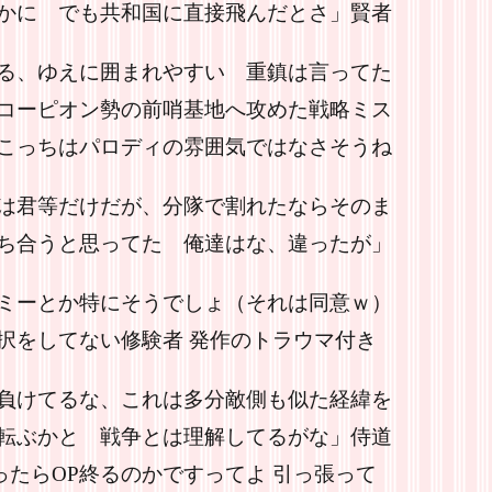
かに でも共和国に直接飛んだとさ」賢者
る、ゆえに囲まれやすい 重鎮は言ってた
コーピオン勢の前哨基地へ攻めた戦略ミス
こっちはパロディの雰囲気ではなさそうね
は君等だけだが、分隊で割れたならそのま
ち合うと思ってた 俺達はな、違ったが」
ミーとか特にそうでしょ（それは同意ｗ）
択をしてない修験者 発作のトラウマ付き
負けてるな、これは多分敵側も似た経緯を
転ぶかと 戦争とは理解してるがな」侍道
ったらOP終るのかですってよ 引っ張って