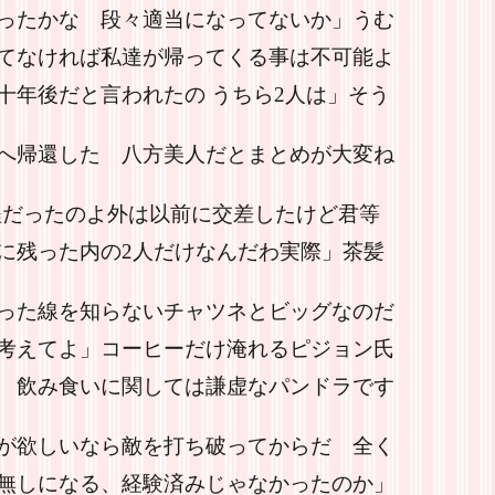
ったかな 段々適当になってないか」うむ
てなければ私達が帰ってくる事は不可能よ
十年後だと言われたの うちら2人は」そう
へ帰還した 八方美人だとまとめが大変ね
程だったのよ外は以前に交差したけど君等
に残った内の2人だけなんだわ実際」茶髪
った線を知らないチャツネとビッグなのだ
考えてよ」コーヒーだけ淹れるピジョン氏
 飲み食いに関しては謙虚なパンドラです
が欲しいなら敵を打ち破ってからだ 全く
無しになる、経験済みじゃなかったのか」