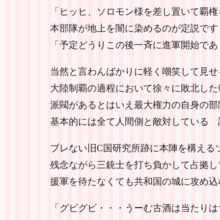
「ヒッヒ、ソロモン様を差し置いて覇権
本部隊が地上を闇に染めるのが定説です
「予定どうりこの後一斉に進軍開始であり
当然と言わんばかりに軽く嘲笑して見せ
大陸制覇の過程において徐々に敗北した
派閥があるとはいえ最大権力の自身の部
基本的には全て人間側と敵対している 
ブレない旧C国研究所跡に本陣を構える
残念ながら三銃士を打ち負かして占拠し
援軍を待たなくても共和国の城に攻め込
「グビグビ・・・うーむ古酒は当たりは