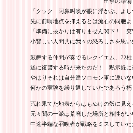
出撃の準備で意気揚
「クック 阿鼻叫喚が眼に浮かぶ、よし
先に前哨地点を抑えるとは流石の同胞よ
「準備に抜かりは有りません閣下！ 突
小賢しい人間共に我々の恐ろしさを思い知
鼓舞する仲間が奏でるレクイエム、72
遂に復讐する時が来たのだ！ 黙示録に
やはりそれは自分達ソロモン軍に違いな
何かの実験を繰り返していたであろう朽
荒れ果てた地表からはもぬけの殻に見え
元々闇の一派は荒廃した場所と相性がい
中途半端な召喚者が戦略をミスしていた