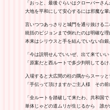
「おっと、最後ぐらいはクローバーさん
大地を平和にして安心するには邪魔な輩
言いつつあっさりと城門を通り抜ける二
統括のピジョンまで倒れたのは明確な理
本来はシリウスと手を結んでいない白銀
「今は説明せんでいいぜ、出て来ていいっ
「原案だと西ルートで多少判明してるけ
入場すると大広間の柱の隅からスーッと
「手伝って頂けますかご主人様 その前
「全ルートを踏破して来たわ、共和国で
単体じゃどの道ムリが生じるから 誰が