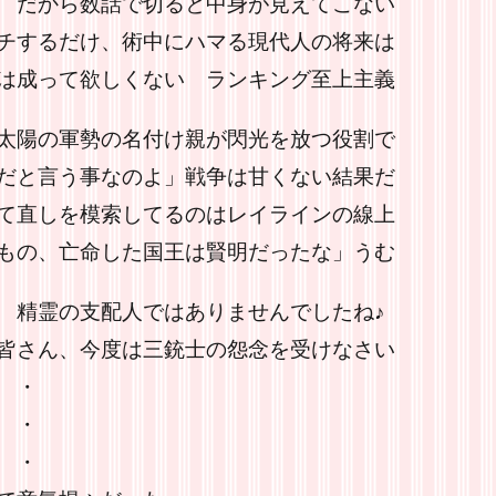
 だから数話で切ると中身が見えてこない
チするだけ、術中にハマる現代人の将来は
は成って欲しくない ランキング至上主義
太陽の軍勢の名付け親が閃光を放つ役割で
だと言う事なのよ」戦争は甘くない結果だ
て直しを模索してるのはレイラインの線上
もの、亡命した国王は賢明だったな」うむ
 精霊の支配人ではありませんでしたね♪
皆さん、今度は三銃士の怨念を受けなさい
・
・
・