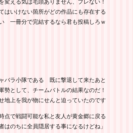
を変える気は毛頭ありません、ブレない！
てはいけない箇所がどの作品にも存在する
い 一冊分で完結するなら君も投稿しろｗ
ャバラ小隊である 既に撃退して来たあと
軍勢として、チームバトルの結果なのだ！
せ地上を我が物にせんと迫っていたのです
時点で戦闘可能な私と友人が黄金郷に戻る
者はのちに全員隠居する事になるけどね」