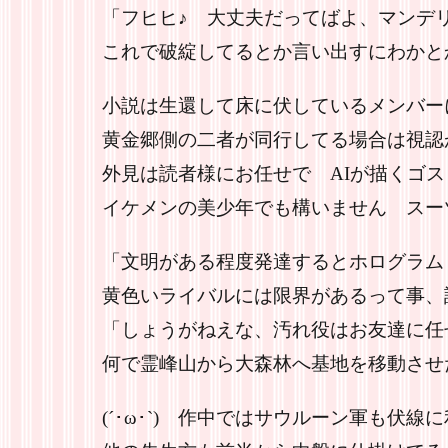
「フヒヒ♪ 大丈夫だってばよ、マンデ
これで破綻してるとか言い出すにわかと
小説は生還して床に伏しているメンバー
黄金郷側の二者が同行してる場合は視認
外見は読者様にお任せで AIが描くゴ
イケメンの美少年でも構いません スー
「文明がある程度発達するとホログラム
黄色いライバルには限界があるって事、
「しょうがねえな、汚れ役はお友達に任
何で霊峰山から大森林へ基地を移動させ
(´･ω･`) 作中ではサウルーン軍も伏