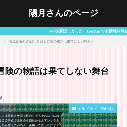
陽月さんのページ
HPを新設しました twitterでも情報を発信しています
版
黄金郷探しの戦記を辿る冒険の物語は果てしない舞台へ
冒険の物語は果てしない舞台
版
エルドラド WEB版