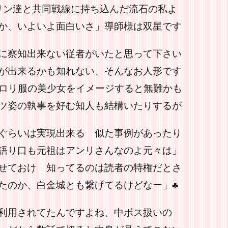
リン達と共同戦線に持ち込んだ流石の私よ
か、いよいよ面白いさ」導師様は双星です
に察知出来ない従者がいたと思って下さい
が出来るかも知れない、そんなお人形です
スロリ服の美少女をイメージすると無難かも
ツ姿の執事を好む知人も結構いたりするが
ぐらいは実現出来る 似た事例があったり
語り口も元祖はアンリさんなのよ元々は」
せておけ 知ってるのは読者の特権だとさ
たのか、白金城とも繋げてるけどなー」♣
線に利用されてたんですよね、中ボス扱いの