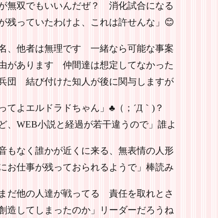
が無双でもいいんだぜ？ 消化試合になる
が残っていたわけよ、これは許せんな」😊
名、他者は無理です 一緒なら可能な事案
由があります 仲間達は想定してなかった
兵団 結び付けた知人が後に関与しますが
てよエルドラドちゃん」♣（；´Д｀)？
ど、WEB小説と経過が若干違うので」誰よ
音もなく誰かが近くに来る、無表情の人形
にお仕事が残っておられるようで」棒読み
まだ他の人達が戦ってる 責任を取れとさ
創造してしまったのか」リーダーだろうね