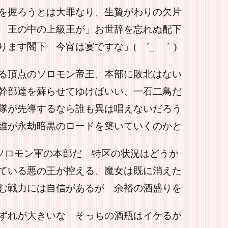
を握ろうとは大罪なり、生贄がわりの欠片
 王の中の上級王が」お世辞を忘れぬ配下
ます閣下 今宵は宴ですな」( ´_ゝ｀)
る頂点のソロモン帝王、本部に敗北はない
幹部達を蘇らせてゆけばいい、一石二鳥だ
隊が先導するなら誰も異は唱えないだろう
誰が永劫暗黒のロードを築いていくのかと
ソロモン軍の本部だ 特区の状況はどうか
ている悪の王が控える、魔女は既に消えた
む戦力には自信があるが 余裕の酒盛りを
ずれが大きいな そっちの酒瓶はイケるか