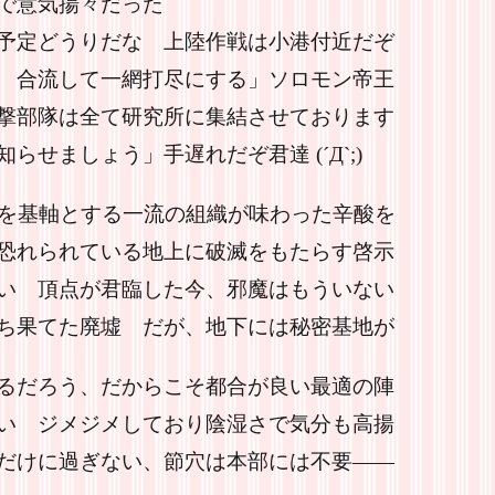
々だった
予定どうりだな 上陸作戦は小港付近だぞ
 合流して一網打尽にする」ソロモン帝王
撃部隊は全て研究所に集結させております
らせましょう」手遅れだぞ君達 (´Д`;)
柱を基軸とする一流の組織が味わった辛酸を
恐れられている地上に破滅をもたらす啓示
い 頂点が君臨した今、邪魔はもういない
ち果てた廃墟 だが、地下には秘密基地が
るだろう、だからこそ都合が良い最適の陣
い ジメジメしており陰湿さで気分も高揚
だけに過ぎない、節穴は本部には不要――