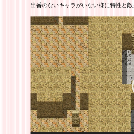
出番のないキャラがいない様に特性と敵グ
動
画
プ
レ
ー
ヤ
ー