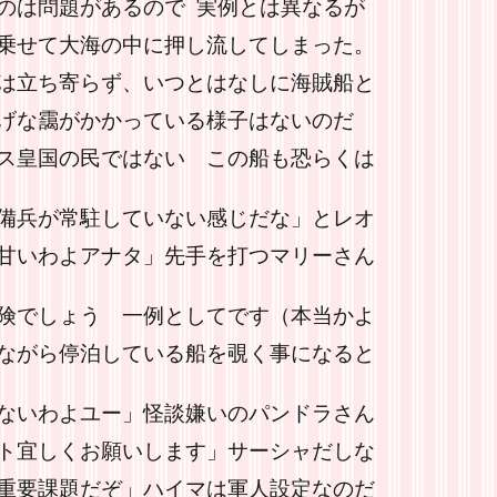
のは問題があるので 実例とは異なるが
乗せて大海の中に押し流してしまった。
は立ち寄らず、いつとはなしに海賊船と
げな靄がかかっている様子はないのだ
ス皇国の民ではない この船も恐らくは
備兵が常駐していない感じだな」とレオ
甘いわよアナタ」先手を打つマリーさん
険でしょう 一例としてです（本当かよ
ながら停泊している船を覗く事になると
ないわよユー」怪談嫌いのパンドラさん
ト宜しくお願いします」サーシャだしな
重要課題だぞ」ハイマは軍人設定なのだ