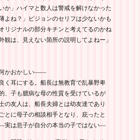
いか」ハイマと数人は警戒を解けなかった
薄よね？」ピジョンのセリフは少ないかも
オリジナルの部分キチンと考えてるのかね
外観は、見えない箇所の説明してよねー」
かしい――
良く耳にする。船長は無教育で乱暴野卑
的、子も臆病な母の性質を受けているが
士の友人は、船長夫婦とは幼友達であり
ごとに母子の相談相手となり、庇ったと
―実は息子が自分の本当の子ではない―