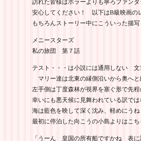
訪れた皆様はホラーよりも寧ろファンタ
安心してください！ 以下はB級映画の
もちろんストーリー中にこういった描写
メニースターズ
私の旅団 第７話
テスト・・・は小説には通用しない 文
マリー達は北東の縁側沿いから奥へと
左手側は丁度森林が視界を塞ぐ形で先程
幸いにも悪天候に見舞われている訳では
海は藍色を映して深く沈み、軽めにうね
最初に停泊した向こうの小島よりはこち
「うーん 皇国の所有船ですかね 表に