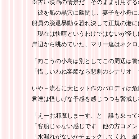
※古い映画の情景だ そのまま引用する
彼を船の黒穴に幽閉し、妻子を小舟に
船員の脱退暴動を恐れ決して正規の港に
現在は快晴というわけではないが怪し
岸辺から眺めていた、マリー達はネクロ
「向こうの小島は別としてこの周辺は警
「惜しいわね客船なら悲劇のシナリオ 
いや～流石に大ヒット作のパロディは危
君達は怪しげな予感を感じつつも警戒し
「えーお邪魔しまーす、と 誰も乗って
「客船じゃない感じです 他の方コメン
「水漏れがないかチェックしてくれ 最