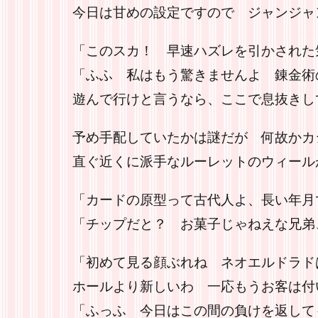
今日は甘めの設定ですので ジャンジャ
「このスカ！ 早速ハズレを引かされた
「ふふ 私はもう驚きませんよ 錬金術
遊んで行けと言うなら、ここで息抜きし
予め手配していたかは謎だが 何故かカ
直ぐ近くに派手なルーレットのウィール
「カードの原型って古代人よ、長い年月
「チップだと？ お菓子じゃねえな兄弟
「初めて見る顔ぶれね ネオエルドラド
ホールより新しいわ 一応もうお客は付
「ふっふ 今日はこの間の負けを返して