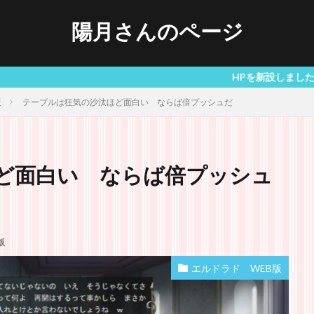
陽月さんのページ
HPを新設しました twitterで
版
テーブルは狂気の沙汰ほど面白い ならば倍プッシュだ
ど面白い ならば倍プッシュ
版
エルドラド WEB版