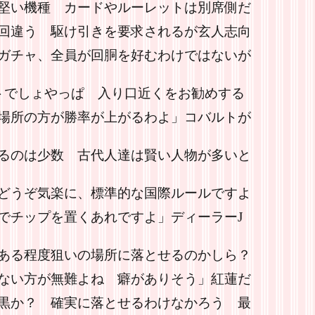
堅い機種 カードやルーレットは別席側だ
回違う 駆け引きを要求されるが玄人志向
ガチャ、全員が回胴を好むわけではないが
トでしょやっぱ 入り口近くをお勧めする
場所の方が勝率が上がるわよ」コバルトが
るのは少数 古代人達は賢い人物が多いと
どうぞ気楽に、標準的な国際ルールですよ
でチップを置くあれですよ」ディーラーJ
ある程度狙いの場所に落とせるのかしら？
ない方が無難よね 癖がありそう」紅蓮だ
黒か？ 確実に落とせるわけなかろう 最