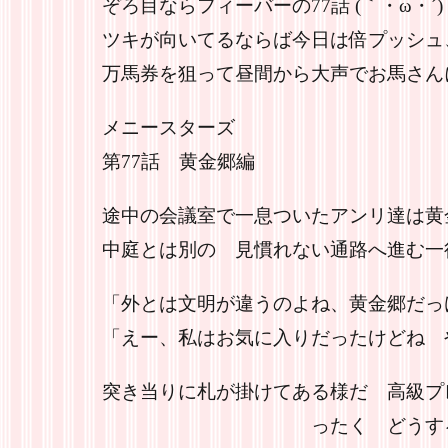
ぞろ目ならフィーバーの77話 (｀・ω・
ツキが向いてるならば今日は倍プッシュ
万馬券を狙って昼間から大声でお馬さん
メニースターズ
第77話 黄金郷編
途中の会議室で一息ついたアンリ達は黄
中庭とは別の 見慣れない通路へ進む一
「外とは文明が違うのよね、黄金郷だっ
「えー、私はお気に入りだったけどね 
突き当りに札が掛けてある様だ 高級プ
ったく どうするんだ 