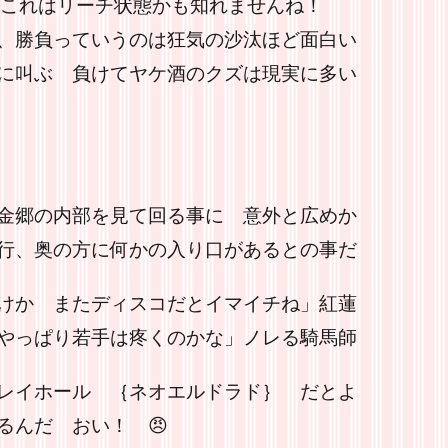
´) これはリーチ状態かも知れませんね！
、勝負っていうのは狂気の沙汰ほど面白い
に叫ぶ 負けてヤケ酒のクズは現実に多い
金郷の内部を見て回る事に 意外と広めか
行、奥の方に何かの入り口があるとの事だ
けか またディスコだとイマイチね」紅蓮
やっぱり若手は疼くのかな」ノレる騎馬師
レイホール ｛ネオエルドラド｝ だとよ
おい！ 😠