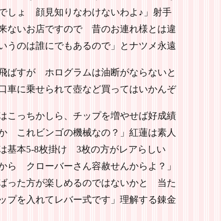
でしょ 顔見知りなわけないわよ♪」射手
来ないお店ですので 昔のお連れ様とは違
いうのは誰にでもあるので」とナツメ永遠
飛ばすが ホログラムは油断がならないと
口車に乗せられて壺など買ってはいかんぞ
はこっちかしら、チップを増やせば好成績
か これビンゴの機械なの？」紅蓮は素人
基本5-8枚掛け 3枚の方がレアらしい
から クローバーさん容赦せんからよ？」
ばった方が楽しめるのではないかと 当た
ップを入れてレバー式です」理解する錬金