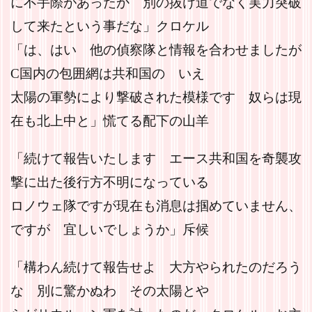
に不手際があったか 別の抜け道でなく実力突破
して来たという事だな」クロケル
「は、はい 他の偵察隊と情報を合わせましたが
C国内の包囲網は共和国の いえ
太陽の軍勢により撃破された模様です 奴らは現
在も北上中と」慌てる配下の山羊
「続けて報告いたします エース共和国を奇襲攻
撃に出た後行方不明になっている
ロノウェ隊ですが現在も消息は掴めていません、
ですが 宜しいでしょうか」斥候
「構わん続けて報告せよ 大方やられたのだろう
な 別に驚かぬわ その太陽とや