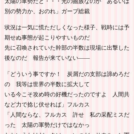
太陽の軍勢だと・・・光の圏族なのか あるいは
別の勢力か、おのれ」ガープ総裁
状況は一気に慌ただしくなった様子、戦時には予
期せぬ事態が起こりやすいものだ
先に召喚されていた幹部の半数は現場に出撃した
後なのだ 報告が来ていない――
「どういう事ですか！ 炭屑だの支部は諦めろだ
の 我等は世界の半数に拡大して
いる今こそ攻め時の好機だったのですよ 人間共
など力で捻じ伏せれば」フルカス
「人間ならな、フルカス 許せ 私の采配ミスだ
った 太陽の軍勢だけではなかっ