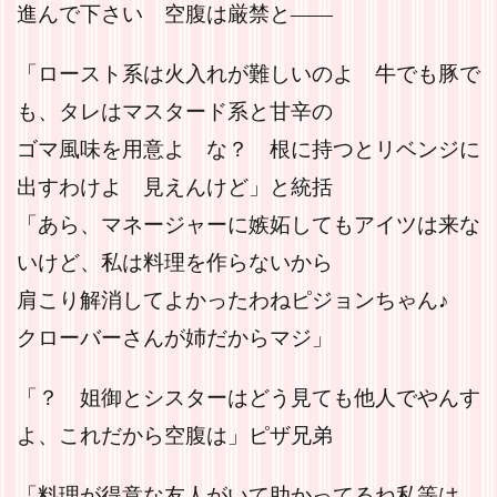
進んで下さい 空腹は厳禁と――
「ロースト系は火入れが難しいのよ 牛でも豚で
も、タレはマスタード系と甘辛の
ゴマ風味を用意よ な？ 根に持つとリベンジに
出すわけよ 見えんけど」と統括
「あら、マネージャーに嫉妬してもアイツは来な
いけど、私は料理を作らないから
肩こり解消してよかったわねピジョンちゃん♪
クローバーさんが姉だからマジ」
「？ 姐御とシスターはどう見ても他人でやんす
よ、これだから空腹は」ピザ兄弟
「料理が得意な友人がいて助かってるね私等は