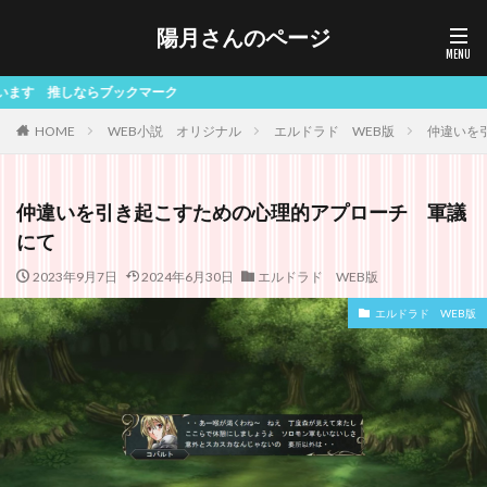
陽月さんのページ
クマーク
HOME
WEB小説 オリジナル
エルドラド WEB版
仲違いを
仲違いを引き起こすための心理的アプローチ 軍議
にて
2023年9月7日
2024年6月30日
エルドラド WEB版
エルドラド WEB版