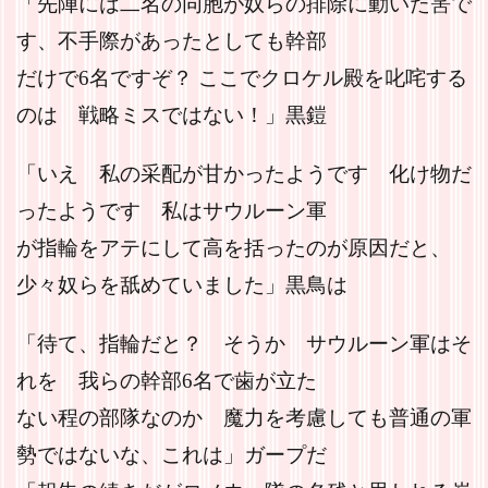
「先陣には二名の同胞が奴らの排除に動いた筈で
す、不手際があったとしても幹部
だけで6名ですぞ？ ここでクロケル殿を叱咤する
のは 戦略ミスではない！」黒鎧
「いえ 私の采配が甘かったようです 化け物だ
ったようです 私はサウルーン軍
が指輪をアテにして高を括ったのが原因だと、
少々奴らを舐めていました」黒鳥は
「待て、指輪だと？ そうか サウルーン軍はそ
れを 我らの幹部6名で歯が立た
ない程の部隊なのか 魔力を考慮しても普通の軍
勢ではないな、これは」ガープだ