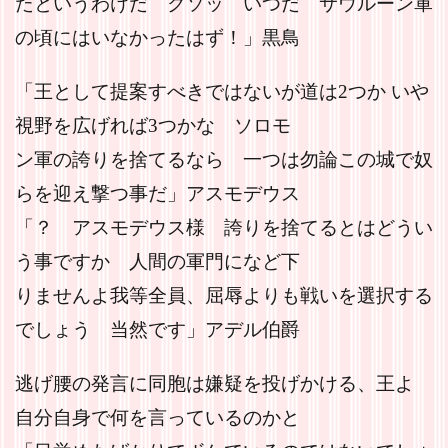
たというわけだ クソッ いつだ サウルーン軍
の頃にはいなかったはず！」黒鳥
「王として提案すべきではないが道は2つか いや
視野を広げれば3つかな ソロモ
ン軍の誇りを捨てるなら 一つは勿論この城で奴
らを迎え撃つ事だ」アスモデウス
「？ アスモデウス様 誇りを捨てるとはどうい
う事ですか 人間の軍門になど下
りませんよ我等全員、屈辱よりも戦いを選択する
でしょう 当然です」アデル伯爵
逃げ腰の発言に同胞は嫌疑を投げかける、王よ
自分自身で何を言っているのかと