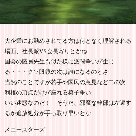
大企業にお勤めされてる方は何となく理解される
場面、社長派VS会長寄りとかね
国会の議員先生も似た様に派閥争いが生じ
る・・・クソ眼鏡の次は誰になるのとさ
当然のことですが若手や国民の意見など二の次
利権の頂点だけが座れる椅子争い
いい迷惑なのだ！ そうだ、邪魔な幹部は左遷す
るか追放処分が手っ取り早いとな
メニースターズ