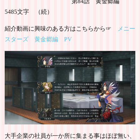
第84話 黄金郷編
5485文字 （続）
紹介動画に興味のある方はこちらから☞
メニー
スターズ 黄金郷編 PV
大手企業の社員が一か所に集まる事はほぼ無い、