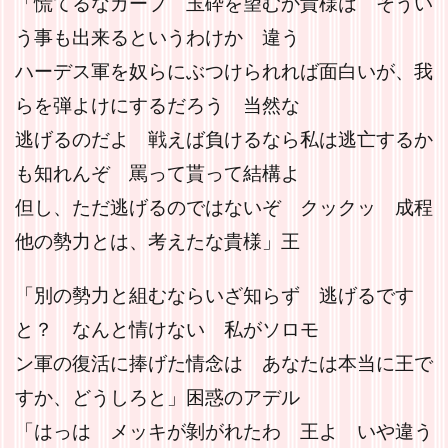
「慌てるなガープ 玉砕を望むか貴様は そうい
う事も出来るというわけか 違う
ハーデス軍を奴らにぶつけられれば面白いが、我
らを弾よけにするだろう 当然な
逃げるのだよ 戦えば負けるなら私は逃亡するか
も知れんぞ 罵って貰って結構よ
但し、ただ逃げるのではないぞ クックッ 成程
他の勢力とは、考えたな貴様」王
「別の勢力と組むならいざ知らず 逃げるです
と？ なんと情けない 私がソロモ
ン軍の復活に捧げた情念は あなたは本当に王で
すか、どうしろと」困惑のアデル
「はっは メッキが剝がれたわ 王よ いや違う