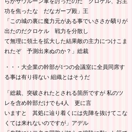
らがサウルーン軍を討ったのだ クロケル、お主
功を焦ったな だなガープ殿」王
「この城の裏に魔力元がある事でいささか驕りが
出たのだクロケル 戦力を分散し
て無理に領土を拡大した結果敵の主力につけこま
れたぞ 予測出来ぬのか？」総裁
・・・大企業の幹部が1つの会議室に全員同席す
る事は有り得ない 組織とはそうだ
「総裁、突破されたとされる箇所ですが 私のツ
レを含め幹部だけでも4人 更に言
いますと 其処に辿り着くには先陣を抜けてこな
くては来れないのですが」アデル