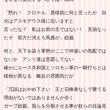
「黙れ！ クロケル、貴様前に何と言ったか 自
分はアスモデウス様に従いますと
言ったな？ 私はお前の主ではない！ 見損なっ
たぞ 双方だ消えろ馬鹿が」総裁
何と、天下を謳う軍勢がここで仲違いの気配では
ないか アンリ達は意図してない
確かにエース共和国とソロモン軍の一騎打ちとは
様相が異なる 離反の雰囲気だが
「冗談はおやめ下さい 王と召喚者なしで勝てる
理由がないではありませんか全く
ガープ総裁、我らを分裂させる事が奴らの目論見