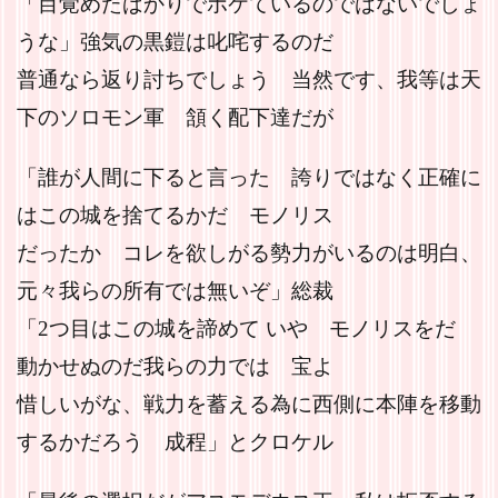
「目覚めたばかりでボケているのではないでしょ
うな」強気の黒鎧は叱咤するのだ
普通なら返り討ちでしょう 当然です、我等は天
下のソロモン軍 頷く配下達だが
「誰が人間に下ると言った 誇りではなく正確に
はこの城を捨てるかだ モノリス
だったか コレを欲しがる勢力がいるのは明白、
元々我らの所有では無いぞ」総裁
「2つ目はこの城を諦めて いや モノリスをだ
動かせぬのだ我らの力では 宝よ
惜しいがな、戦力を蓄える為に西側に本陣を移動
するかだろう 成程」とクロケル