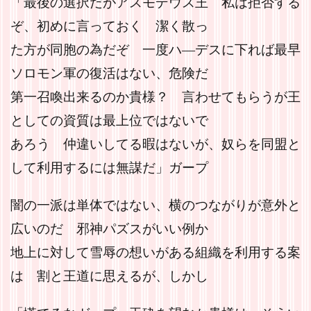
「最後の選択だがアスモデウス王 私は拒否する
ぞ、初めに言っておく 潔く散っ
た方が同胞の為だぞ 一度ハ―デスに下れば最早
ソロモン軍の復活はない、危険だ
第一召喚出来るのか貴様？ 言わせてもらうが王
としての資質は最上位ではないで
あろう 仲違いしてる暇はないが、奴らを同盟と
して利用するには無謀だ」ガープ
闇の一派は単体ではない、横のつながりが意外と
広いのだ 邪神パズスがいい例か
地上に対して雪辱の想いがある組織を利用する案
は 割と王道に思えるが、しかし