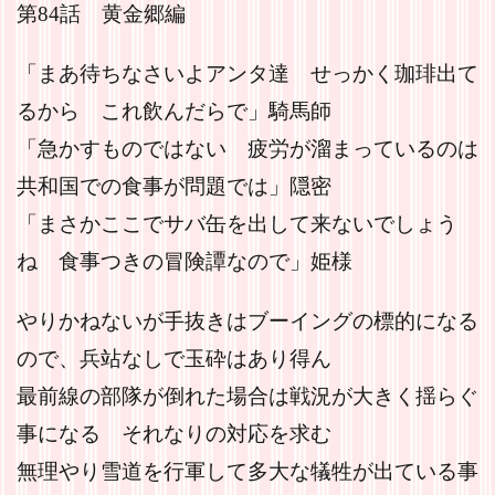
第84話 黄金郷編
「まあ待ちなさいよアンタ達 せっかく珈琲出て
るから これ飲んだらで」騎馬師
「急かすものではない 疲労が溜まっているのは
共和国での食事が問題では」隠密
「まさかここでサバ缶を出して来ないでしょう
ね 食事つきの冒険譚なので」姫様
やりかねないが手抜きはブーイングの標的になる
ので、兵站なしで玉砕はあり得ん
最前線の部隊が倒れた場合は戦況が大きく揺らぐ
事になる それなりの対応を求む
無理やり雪道を行軍して多大な犠牲が出ている事